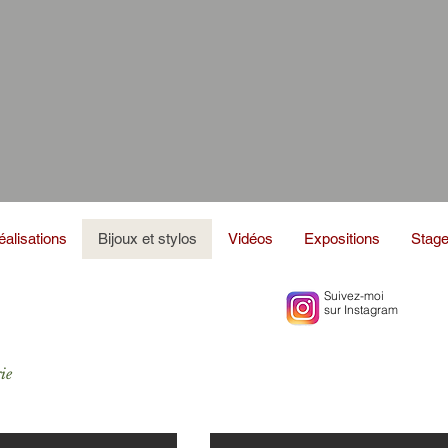
éalisations
Bijoux et stylos
Vidéos
Expositions
Stag
Suivez-moi
sur Instagram
ie